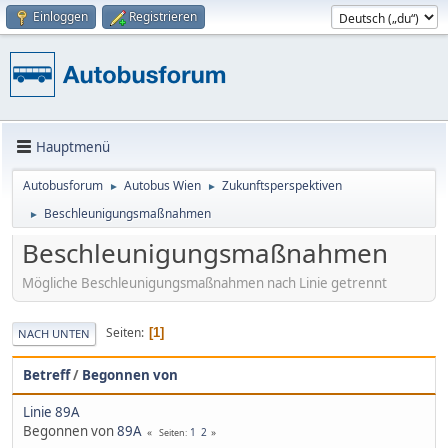
Einloggen
Registrieren
Hauptmenü
Autobusforum
Autobus Wien
Zukunftsperspektiven
►
►
Beschleunigungsmaßnahmen
►
Beschleunigungsmaßnahmen
Mögliche Beschleunigungsmaßnahmen nach Linie getrennt
Seiten
1
NACH UNTEN
Betreff
/
Begonnen von
Linie 89A
Begonnen von
89A
1
2
Seiten