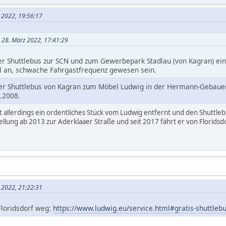
 2022, 19:56:17
m 28. März 2022, 17:41:29
 Shuttlebus zur SCN und zum Gewerbepark Stadlau (von Kagran) einge
l an, schwache Fahrgastfrequenz gewesen sein.
r Shuttlebus von Kagran zum Möbel Ludwig in der Hermann-Gebauer-
.2008.
 allerdings ein ordentliches Stück vom Ludwig entfernt und den Shuttle
lung ab 2013 zur Aderklaaer Straße und seit 2017 fährt er von Floridsd
 2022, 21:22:31
 Floridsdorf weg:
https://www.ludwig.eu/service.html#gratis-shuttleb