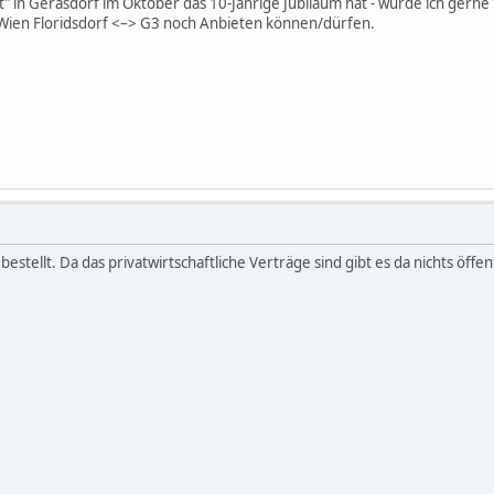
" in Gerasdorf im Oktober das 10-Jährige Jubiläum hat - würde ich gerne
Wien Floridsdorf <–> G3 noch Anbieten können/dürfen.
bestellt. Da das privatwirtschaftliche Verträge sind gibt es da nichts öf