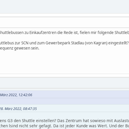
huttlebussen zu Einkaufzentren die Rede ist, fielen mir folgende Shuttlebu
tlebus zur SCN und zum Gewerbepark Stadlau (von Kagran) eingestellt? 
requenz gewesen sein.
. März 2022, 12:42:06
28. März 2022, 08:47:35
ens G3 den Shuttle einstellen? Das Zentrum hat sowieso mit Auslas
chen lsind nicht sehr gefagt. Da ist jeder Kunde was Wert. Und der B