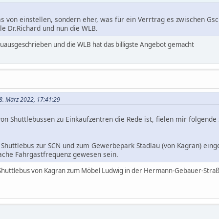
 von einstellen, sondern eher, was für ein Verrtrag es zwischen Gs
tle Dr.Richard und nun die WLB.
euausgeschrieben und die WLB hat das billigste Angebot gemacht
28. März 2022, 17:41:29
n Shuttlebussen zu Einkaufzentren die Rede ist, fielen mir folgende S
huttlebus zur SCN und zum Gewerbepark Stadlau (von Kagran) eingest
ache Fahrgastfrequenz gewesen sein.
huttlebus von Kagran zum Möbel Ludwig in der Hermann-Gebauer-Straße 