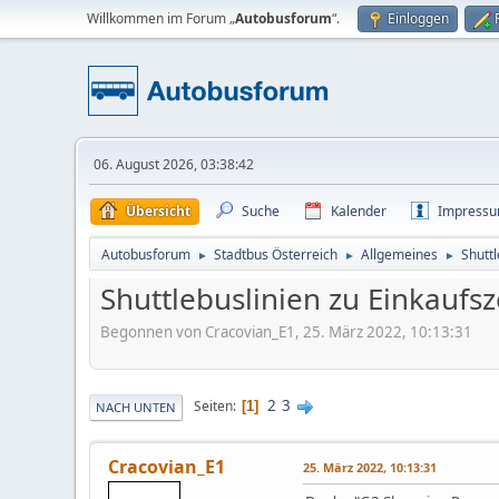
Willkommen im Forum „
Autobusforum
“.
Einloggen
06. August 2026, 03:38:42
Übersicht
Suche
Kalender
Impress
Autobusforum
Stadtbus Österreich
Allgemeines
Shutt
►
►
►
Shuttlebuslinien zu Einkaufs
Begonnen von Cracovian_E1, 25. März 2022, 10:13:31
2
3
Seiten
1
NACH UNTEN
Cracovian_E1
25. März 2022, 10:13:31