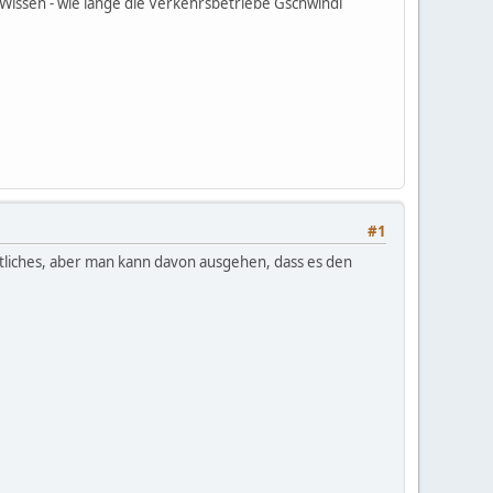
 Wissen - wie lange die Verkehrsbetriebe Gschwindl
#1
fentliches, aber man kann davon ausgehen, dass es den