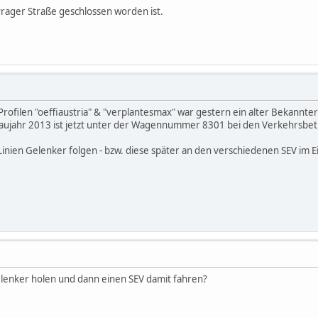
Prager Straße geschlossen worden ist.
rofilen "oeffiaustria" & "verplantesmax" war gestern ein alter Bekannte
ahr 2013 ist jetzt unter der Wagennummer 8301 bei den Verkehrsbetri
nien Gelenker folgen - bzw. diese später an den verschiedenen SEV im Eins
Gelenker holen und dann einen SEV damit fahren?